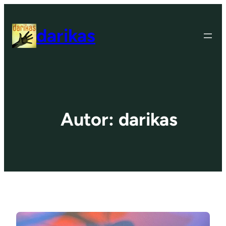
Zum
Inhalt
darikas
springen
Autor:
darikas