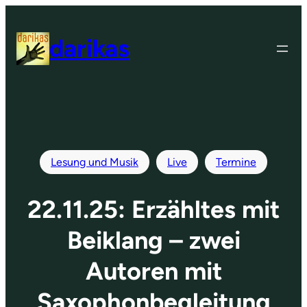
Zum
Inhalt
darikas
springen
Lesung und Musik
Live
Termine
22.11.25: Erzähltes mit
Beiklang – zwei
Autoren mit
Saxophonbegleitung