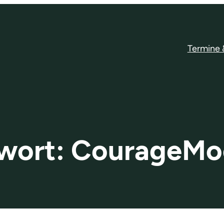
Termine
wort:
CourageMoe