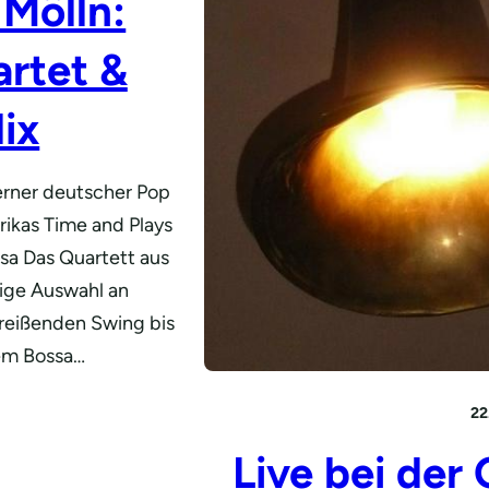
Mölln:
artet &
lix
erner deutscher Pop
rikas Time and Plays
ssa Das Quartett aus
tige Auswahl an
treißenden Swing bis
em Bossa…
22
Live bei der