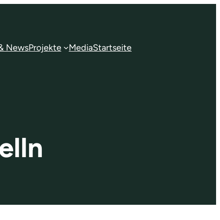
 & News
Projekte
Media
Startseite
lln