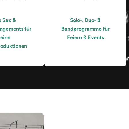
o Sax &
Solo-, Duo- &
angements für
Bandprogramme für
eine
Feiern & Events
roduktionen