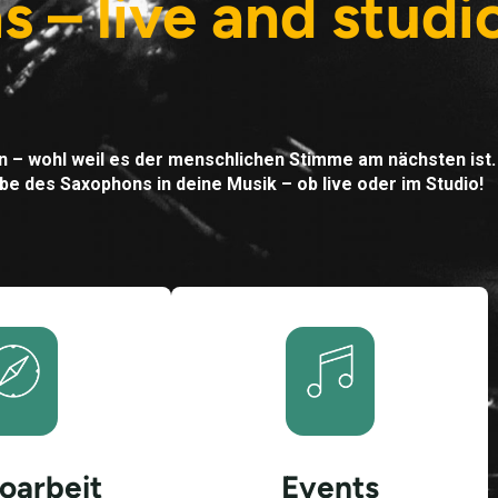
s – live and stud
 – wohl weil es der menschlichen Stimme am nächsten ist. 
e des Saxophons in deine Musik – ob live oder im Studio!
oarbeit
Events