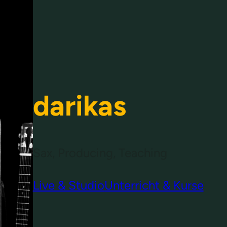
darikas
Sax, Producing, Teaching
Live & Studio
Unterricht & Kurse