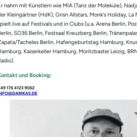
Er nahm mit Künstlern wie MIA (Tanz der Moleküle), Nadj
er Kleingärtner (HdK), Grisn Allstars, Monk’s Holiday, L
pielt live auf Festivals und in Clubs (u.a. Arena Berlin, P
erlin, SO36 Berlin, Festsaal Kreuzberg Berlin, Tränenpala
Zapata/Tacheles Berlin, Hafengeburtstag Hamburg, Knu
Hamburg, Kaiserkeller Hamburg, Moritzbastei Leizig, BRN
adio).
Kontakt und Booking:
49 176 4123 9062
INFO@DARIKAS.DE