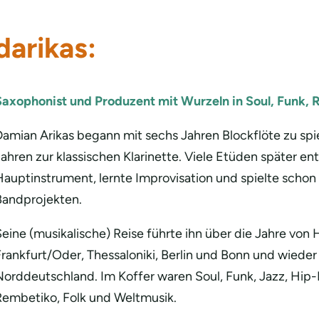
darikas:
Saxophonist und Produzent mit Wurzeln in Soul, Funk, R
Damian Arikas begann mit sechs Jahren Blockflöte zu spi
ahren zur klassischen Klarinette. Viele Etüden später e
Hauptinstrument, lernte Improvisation und spielte schon
Bandprojekten.
Seine (musikalische) Reise führte ihn über die Jahre vo
Frankfurt/Oder, Thessaloniki, Berlin und Bonn und wiede
Norddeutschland. Im Koffer waren Soul, Funk, Jazz, Hip-
Rembetiko, Folk und Weltmusik.