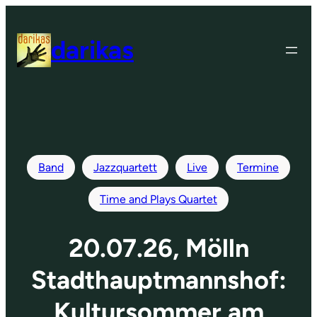
Zum
Inhalt
darikas
springen
Band
Jazzquartett
Live
Termine
Time and Plays Quartet
20.07.26, Mölln
Stadthauptmannshof:
Kultursommer am