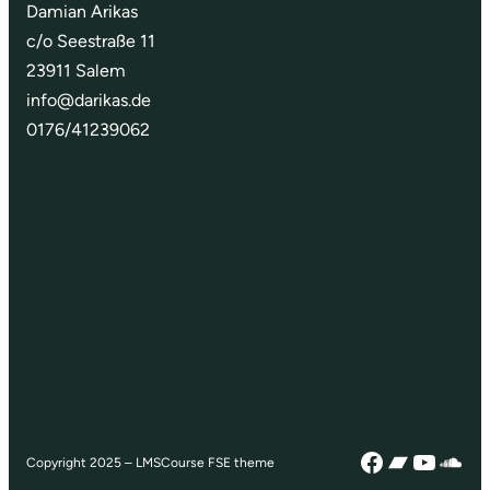
Damian Arikas
c/o Seestraße 11
23911 Salem
info@darikas.de
0176/41239062
Facebook
Bandca
YouTu
Sou
Copyright 2025 – LMSCourse FSE theme