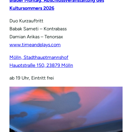
Blauer Montag. Abschlussveranstaltung des
Kultursommers 2026
Duo Kurzauftritt
Babak Sameti – Kontrabass
Damian Arikas – Tenorsax
www.timeandplays.com
Mölln, Stadthauptmannshof
Hauptstraße 150, 23879 Mölln
ab 19 Uhr, Eintritt frei