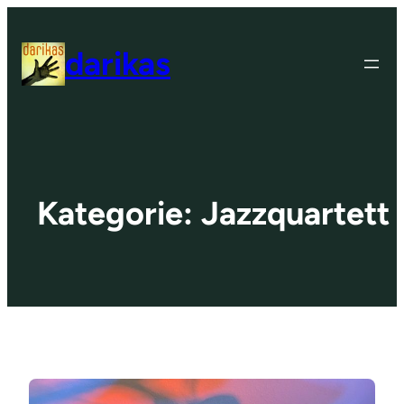
Zum
Inhalt
darikas
springen
Kategorie:
Jazzquartett