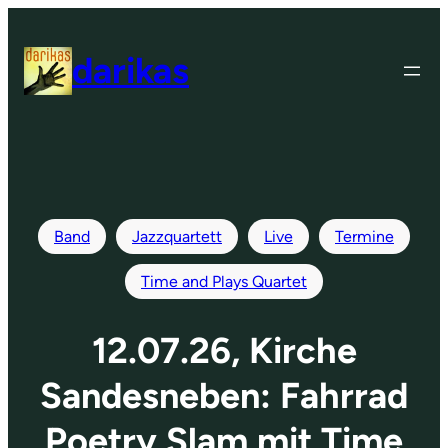
Zum
Inhalt
darikas
springen
Band
Jazzquartett
Live
Termine
Time and Plays Quartet
12.07.26, Kirche
Sandesneben: Fahrrad
Poetry Slam mit Time