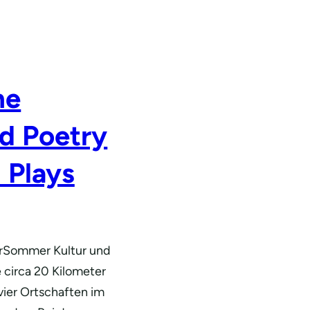
he
d Poetry
 Plays
urSommer Kultur und
e circa 20 Kilometer
vier Ortschaften im