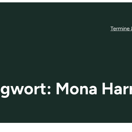
Termine
agwort:
Mona Har