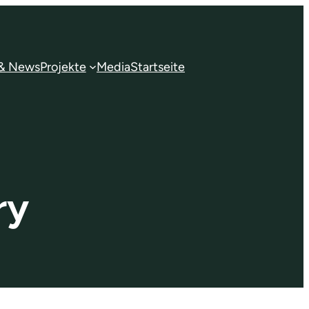
 & News
Projekte
Media
Startseite
ry