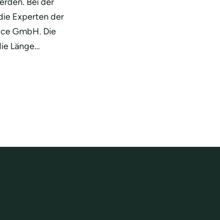
rden. Bei der
die Experten der
ice GmbH. Die
die Länge…