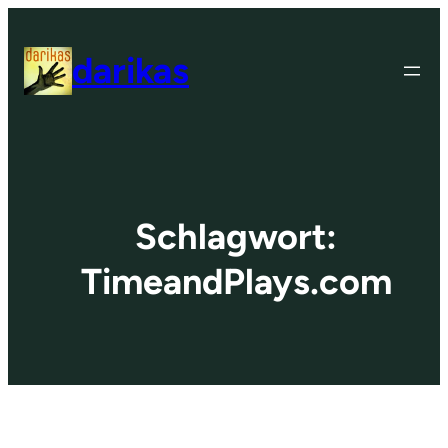
Zum
Inhalt
darikas
springen
Schlagwort:
TimeandPlays.com