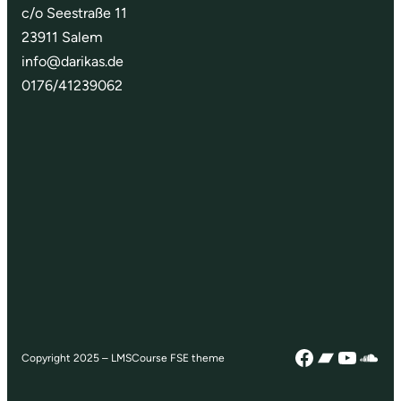
c/o Seestraße 11
23911 Salem
info@darikas.de
0176/41239062
Facebook
Bandca
YouTu
Sou
Copyright 2025 – LMSCourse FSE theme