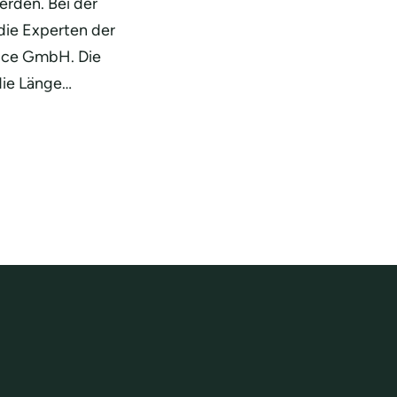
rden. Bei der
die Experten der
ice GmbH. Die
die Länge…