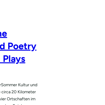
he
d Poetry
 Plays
urSommer Kultur und
e circa 20 Kilometer
vier Ortschaften im